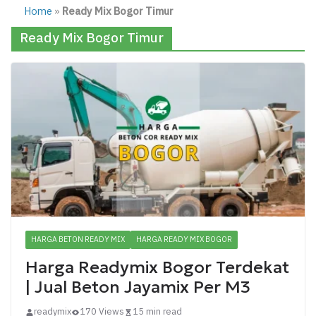
Home
»
Ready Mix Bogor Timur
Ready Mix Bogor Timur
HARGA BETON READY MIX
HARGA READY MIX BOGOR
Harga Readymix Bogor Terdekat
| Jual Beton Jayamix Per M3
readymix
170 Views
15 min read