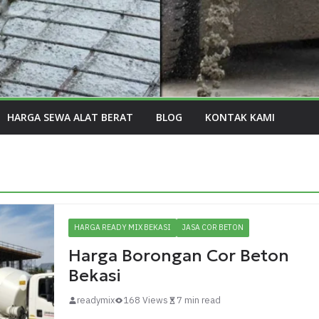
HARGA SEWA ALAT BERAT
BLOG
KONTAK KAMI
HARGA READY MIX BEKASI
JASA COR BETON
Harga Borongan Cor Beton
Bekasi
readymix
168 Views
7 min read