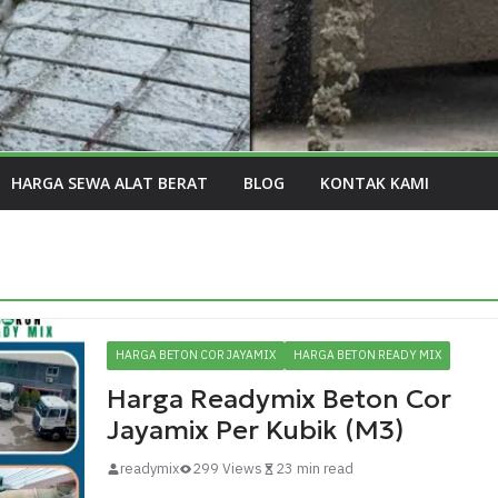
HARGA SEWA ALAT BERAT
BLOG
KONTAK KAMI
HARGA BETON COR JAYAMIX
HARGA BETON READY MIX
Harga Readymix Beton Cor
Jayamix Per Kubik (M3)
readymix
299 Views
23 min read