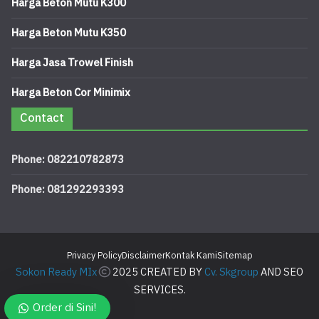
Harga Beton Mutu K300
Harga Beton Mutu K350
Harga Jasa Trowel Finish
Harga Beton Cor Minimix
Contact
Phone: 082210782873
Phone: 081292293393
Privacy Policy
Disclaimer
Kontak Kami
Sitemap
Sokon Ready MIx
2025 CREATED BY
Cv. Skgroup
AND SEO
SERVICES.
Order di Sini!