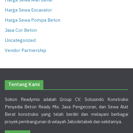
Harga Sewa Alat Berat
Harga Sewa Excavator
Harga Sewa Pompa Beton
Jasa Cor Beton
Uncategorized
Vendor Partnership
Tentang Kami
Sokon Readymix adalah Group CV. Solusindo Konstruksi
Penyedia Beton Ready Mix, Jasa Pengecoran, dan Sewa Alat
Berat konstruksi yang telah berdiri dan melayani berbagai
proyek pembangunan di wilayah Jabodetabek dan sekitarnya.