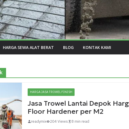
HARGA SEWA ALAT BERAT
BLOG
KONTAK KAMI
ok
HARGA JASA TROWEL FINISH
Jasa Trowel Lantai Depok Har
Floor Hardener per M2
readymix
204 Views
8 min read