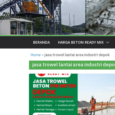
BERANDA
HARGA BETON READY MIX
Home
»
jasa trowel lantai area industri depok
jasa trowel lantai area industri dep