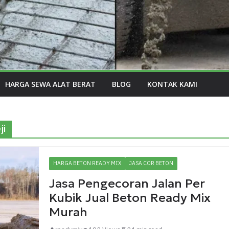
HARGA SEWA ALAT BERAT
BLOG
KONTAK KAMI
ji
HARGA BETON READY MIX
JASA COR BETON
Jasa Pengecoran Jalan Per
Kubik Jual Beton Ready Mix
Murah