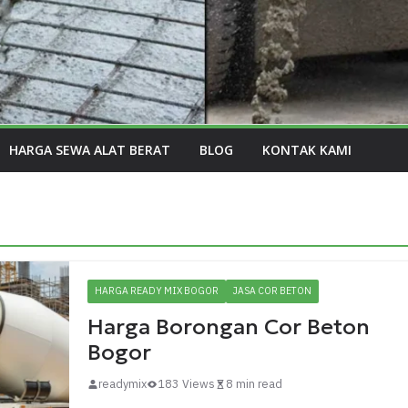
HARGA SEWA ALAT BERAT
BLOG
KONTAK KAMI
HARGA READY MIX BOGOR
JASA COR BETON
Harga Borongan Cor Beton
Bogor
readymix
183 Views
8 min read