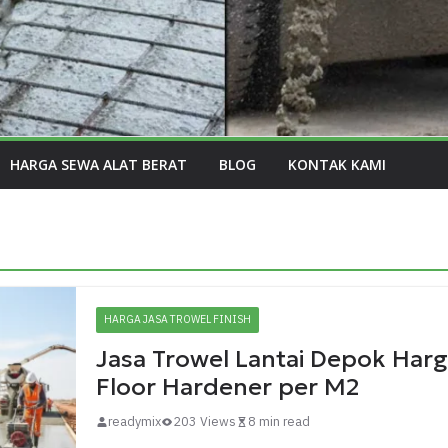
HARGA SEWA ALAT BERAT
BLOG
KONTAK KAMI
HARGA JASA TROWEL FINISH
Jasa Trowel Lantai Depok Har
Floor Hardener per M2
readymix
203 Views
8 min read