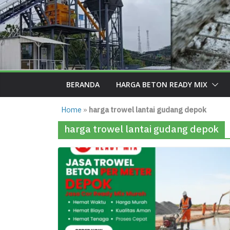
BERANDA
HARGA BETON READY MIX
Home
»
harga trowel lantai gudang depok
harga trowel lantai gudang depok