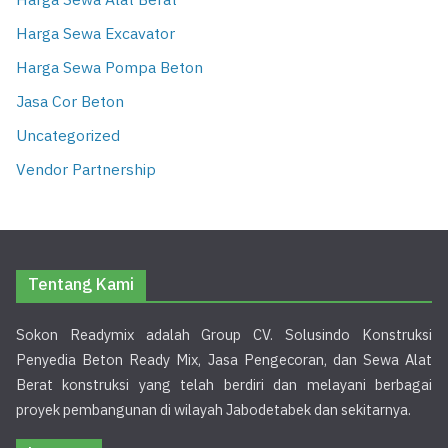
Harga Sewa Alat Berat
Harga Sewa Excavator
Harga Sewa Pompa Beton
Jasa Cor Beton
Uncategorized
Vendor Partnership
Tentang Kami
Sokon Readymix adalah Group CV. Solusindo Konstruksi
Penyedia Beton Ready Mix, Jasa Pengecoran, dan Sewa Alat
Berat konstruksi yang telah berdiri dan melayani berbagai
proyek pembangunan di wilayah Jabodetabek dan sekitarnya.