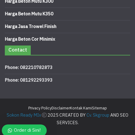
Harga Beton Mutu K300
Harga Beton Mutu K350
Harga Jasa Trowel Finish
Harga Beton Cor Minimix
Contact
Phone: 082210782873
Phone: 081292293393
Privacy Policy
Disclaimer
Kontak Kami
Sitemap
Sokon Ready MIx
2025 CREATED BY
Cv. Skgroup
AND SEO
SERVICES.
Order di Sini!