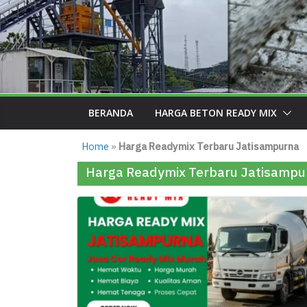
BERANDA
HARGA BETON READY MIX
Home
»
Harga Readymix Terbaru Jatisampurna
Harga Readymix Terbaru Jatisampu