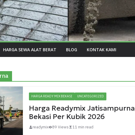
HARGA SEWA ALAT BERAT
BLOG
KONTAK KAMI
rna
HARGA READY MIX BEKASI
UNCATEGORIZED
Harga Readymix Jatisampurna
Bekasi Per Kubik 2026
readymix
89 Views
11 min read