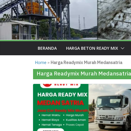
BERANDA
HARGA BETON READY MIX
Home
»
Harga Readymix Murah Medansatria
Harga Readymix Murah Medansatri