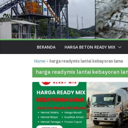
BERANDA
HARGA BETON READY MIX
Home
»
harga readymix lantai kebayoran lama
harga readymix lantai kebayoran la