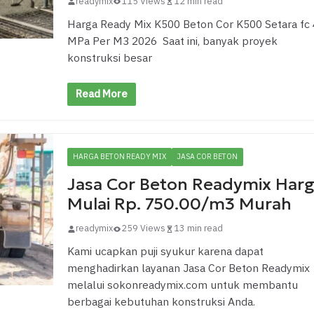
readymix
115 Views
12 min read
Harga Ready Mix K500 Beton Cor K500 Setara fc
MPa Per M3 2026 Saat ini, banyak proyek
konstruksi besar
Read More
HARGA BETON READY MIX
JASA COR BETON
Jasa Cor Beton Readymix Har
Mulai Rp. 750.00/m3 Murah
readymix
259 Views
13 min read
Kami ucapkan puji syukur karena dapat
menghadirkan layanan Jasa Cor Beton Readymix
melalui sokonreadymix.com untuk membantu
berbagai kebutuhan konstruksi Anda.