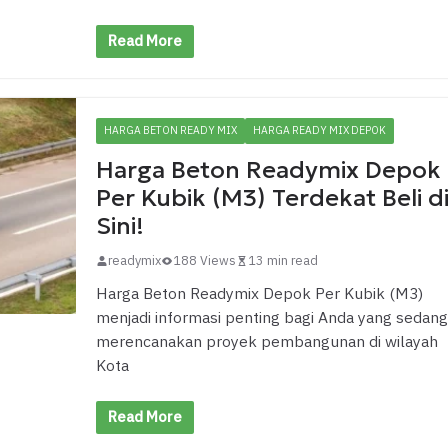
Read More
HARGA BETON READY MIX
HARGA READY MIX DEPOK
Harga Beton Readymix Depok
Per Kubik (M3) Terdekat Beli d
Sini!
readymix
188 Views
13 min read
Harga Beton Readymix Depok Per Kubik (M3)
menjadi informasi penting bagi Anda yang sedang
merencanakan proyek pembangunan di wilayah
Kota
Read More