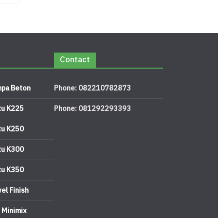
Contact
pa Beton
Phone: 082210782873
tu K225
Phone: 081292293393
tu K250
tu K300
tu K350
el Finish
 Minimix