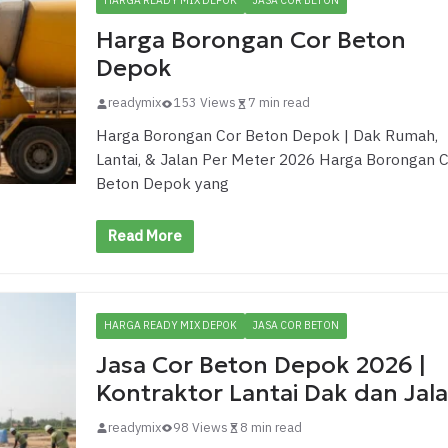
HARGA READY MIX DEPOK
JASA COR BETON
Harga Borongan Cor Beton
Depok
readymix
153 Views
7 min read
Harga Borongan Cor Beton Depok | Dak Rumah,
Lantai, & Jalan Per Meter 2026 Harga Borongan 
Beton Depok yang
Read More
HARGA READY MIX DEPOK
JASA COR BETON
Jasa Cor Beton Depok 2026 |
Kontraktor Lantai Dak dan Jal
readymix
98 Views
8 min read