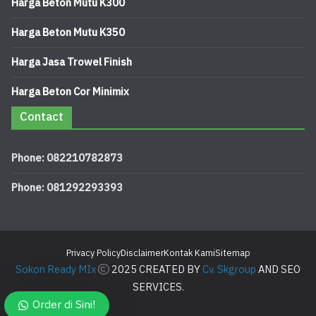
Harga Beton Mutu K300
Harga Beton Mutu K350
Harga Jasa Trowel Finish
Harga Beton Cor Minimix
Contact
Phone: 082210782873
Phone: 081292293393
Privacy Policy
Disclaimer
Kontak Kami
Sitemap
Sokon Ready MIx
2025 CREATED BY
Cv. Skgroup
AND SEO
SERVICES.
Order di Sini!