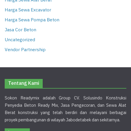
Harga Sewa Alat Berat
Harga Sewa Excavator
Harga Sewa Pompa Beton
Jasa Cor Beton
Uncategorized
Vendor Partnership
Tentang Kami
Sokon Readymix adalah Group CV. Solusindo Konstruksi
Penyedia Beton Ready Mix, Jasa Pengecoran, dan Sewa Alat
Berat konstruksi yang telah berdiri dan melayani berbagai
proyek pembangunan di wilayah Jabodetabek dan sekitarnya.