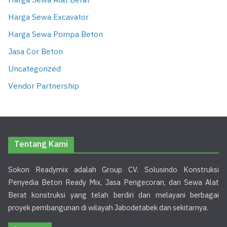
Harga Sewa Alat Berat
Harga Sewa Excavator
Harga Sewa Pompa Beton
Jasa Cor Beton
Uncategorized
Vendor Partnership
Tentang Kami
Sokon Readymix adalah Group CV. Solusindo Konstruksi
Penyedia Beton Ready Mix, Jasa Pengecoran, dan Sewa Alat
Berat konstruksi yang telah berdiri dan melayani berbagai
proyek pembangunan di wilayah Jabodetabek dan sekitarnya.