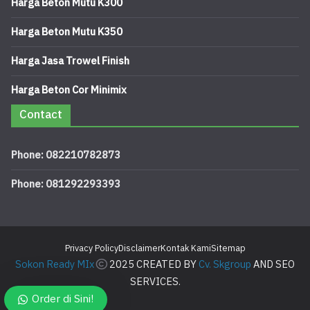
Harga Beton Mutu K300
Harga Beton Mutu K350
Harga Jasa Trowel Finish
Harga Beton Cor Minimix
Contact
Phone: 082210782873
Phone: 081292293393
Privacy Policy
Disclaimer
Kontak Kami
Sitemap
Sokon Ready MIx
2025 CREATED BY
Cv. Skgroup
AND SEO
SERVICES.
Order di Sini!