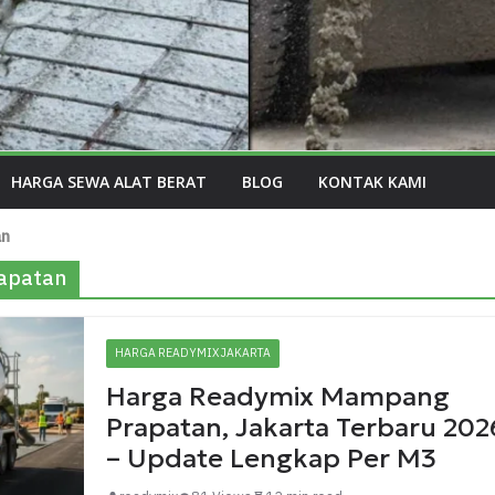
HARGA SEWA ALAT BERAT
BLOG
KONTAK KAMI
an
apatan
HARGA READYMIX JAKARTA
Harga Readymix Mampang
Prapatan, Jakarta Terbaru 202
– Update Lengkap Per M3