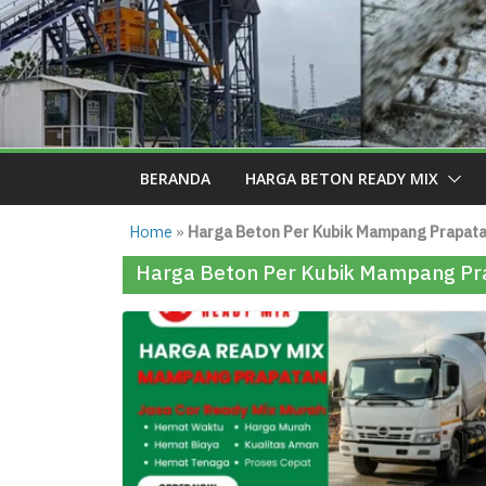
BERANDA
HARGA BETON READY MIX
Home
»
Harga Beton Per Kubik Mampang Prapat
Harga Beton Per Kubik Mampang Pr