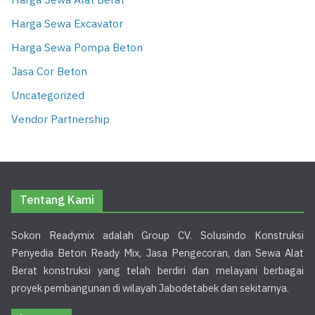
Harga Sewa Alat Berat
Harga Sewa Excavator
Harga Sewa Pompa Beton
Jasa Cor Beton
Uncategorized
Vendor Partnership
Tentang Kami
Sokon Readymix adalah Group CV. Solusindo Konstruksi
Penyedia Beton Ready Mix, Jasa Pengecoran, dan Sewa Alat
Berat konstruksi yang telah berdiri dan melayani berbagai
proyek pembangunan di wilayah Jabodetabek dan sekitarnya.