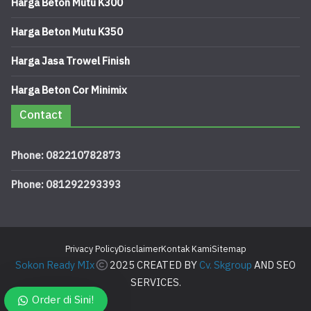
Harga Beton Mutu K300
Harga Beton Mutu K350
Harga Jasa Trowel Finish
Harga Beton Cor Minimix
Contact
Phone: 082210782873
Phone: 081292293393
Privacy Policy
Disclaimer
Kontak Kami
Sitemap
Sokon Ready MIx
2025 CREATED BY
Cv. Skgroup
AND SEO
SERVICES.
Order di Sini!