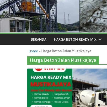
BERANDA
HARGA BETON READY MIX
Home
»
Harga Beton Jalan Mustikajaya
Harga Beton Jalan Mustikajaya