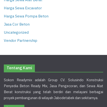
Harga Sewa Alat Berat
Harga Sewa Excavator
Harga Sewa Pompa Beton
Jasa Cor Beton
Uncategorized
Vendor Partnership
Tentang Kami
Sokon Readymix adalah Group CV. Solusindo Konstruksi
Penyedia Beton Ready Mix, Jasa Pengecoran, dan Sewa Alat
Berat konstruksi yang telah berdiri dan melayani berbagai
proyek pembangunan di wilayah Jabodetabek dan sekitarnya.