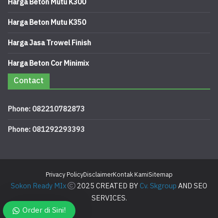
Harga Beton Mutu K300
Harga Beton Mutu K350
Harga Jasa Trowel Finish
Harga Beton Cor Minimix
Contact
Phone: 082210782873
Phone: 081292293393
Privacy Policy
Disclaimer
Kontak Kami
Sitemap
Sokon Ready MIx
2025 CREATED BY
Cv. Skgroup
AND SEO
SERVICES.
Order di Sini!