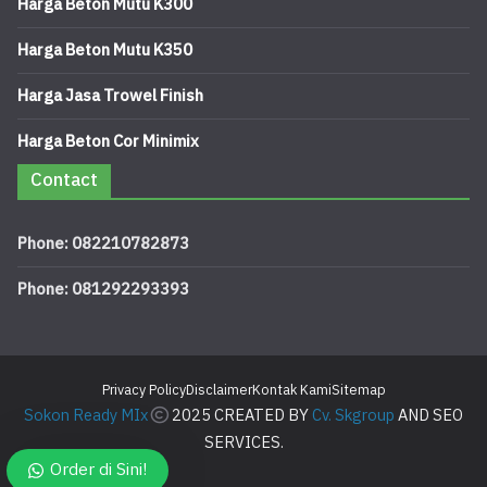
Harga Beton Mutu K300
Harga Beton Mutu K350
Harga Jasa Trowel Finish
Harga Beton Cor Minimix
Contact
Phone: 082210782873
Phone: 081292293393
Privacy Policy
Disclaimer
Kontak Kami
Sitemap
Sokon Ready MIx
2025 CREATED BY
Cv. Skgroup
AND SEO
SERVICES.
Order di Sini!