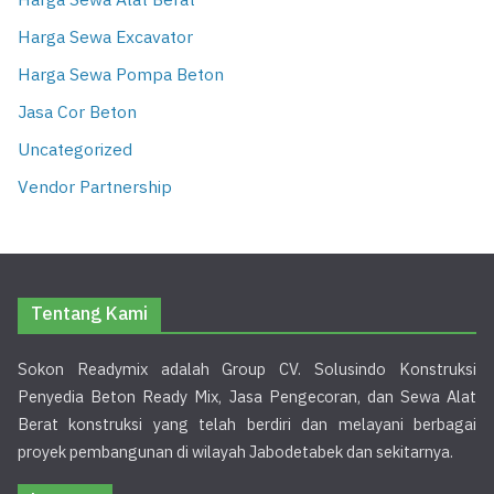
Harga Sewa Alat Berat
Harga Sewa Excavator
Harga Sewa Pompa Beton
Jasa Cor Beton
Uncategorized
Vendor Partnership
Tentang Kami
Sokon Readymix adalah Group CV. Solusindo Konstruksi
Penyedia Beton Ready Mix, Jasa Pengecoran, dan Sewa Alat
Berat konstruksi yang telah berdiri dan melayani berbagai
proyek pembangunan di wilayah Jabodetabek dan sekitarnya.