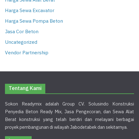
Harga Sewa Alat Berat
Harga Sewa Excavator
Harga Sewa Pompa Beton
Jasa Cor Beton
Uncategorized
Vendor Partnership
Tentang Kami
Sokon Readymix adalah Group CV. Solusindo Konstruksi
Penyedia Beton Ready Mix, Jasa Pengecoran, dan Sewa Alat
Berat konstruksi yang telah berdiri dan melayani berbagai
proyek pembangunan di wilayah Jabodetabek dan sekitarnya.