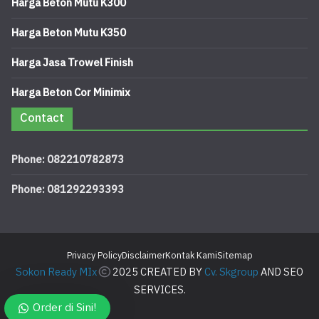
Harga Beton Mutu K300
Harga Beton Mutu K350
Harga Jasa Trowel Finish
Harga Beton Cor Minimix
Contact
Phone: 082210782873
Phone: 081292293393
Privacy Policy
Disclaimer
Kontak Kami
Sitemap
Sokon Ready MIx
2025 CREATED BY
Cv. Skgroup
AND SEO
SERVICES.
Order di Sini!