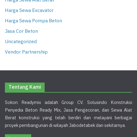
Harga Sewa Alat Berat
Harga Sewa Excavator
Harga Sewa Pompa Beton
Jasa Cor Beton
Uncategorized
Vendor Partnership
Tentang Kami
Sokon Readymix adalah Group CV. Solusindo Konstruksi
Penyedia Beton Ready Mix, Jasa Pengecoran, dan Sewa Alat
Berat konstruksi yang telah berdiri dan melayani berbagai
proyek pembangunan di wilayah Jabodetabek dan sekitarnya.