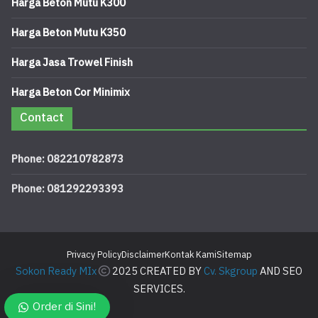
Harga Beton Mutu K300
Harga Beton Mutu K350
Harga Jasa Trowel Finish
Harga Beton Cor Minimix
Contact
Phone: 082210782873
Phone: 081292293393
Privacy Policy
Disclaimer
Kontak Kami
Sitemap
Sokon Ready MIx
2025 CREATED BY
Cv. Skgroup
AND SEO
SERVICES.
Order di Sini!