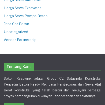
Harga Sewa Alat Berat
Harga Sewa Excavator
Harga Sewa Pompa Beton
Jasa Cor Beton
Uncategorized
Vendor Partnership
Tentang Kami
Sokon Readymix adalah Group CV. Solusindo Konstruksi
Penyedia Beton Ready Mix, Jasa Pengecoran, dan Sewa Alat
Berat konstruksi yang telah berdiri dan melayani berbagai
proyek pembangunan di wilayah Jabodetabek dan sekitarnya.