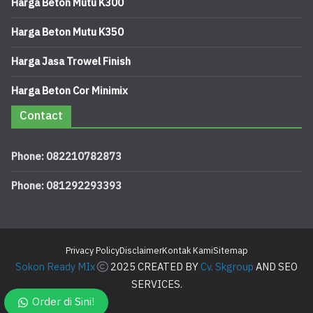
Harga Beton Mutu K300
Harga Beton Mutu K350
Harga Jasa Trowel Finish
Harga Beton Cor Minimix
Contact
Phone: 082210782873
Phone: 081292293393
Privacy Policy
Disclaimer
Kontak Kami
Sitemap
Sokon Ready MIx
2025 CREATED BY
Cv. Skgroup
AND SEO
SERVICES.
Order di Sini!