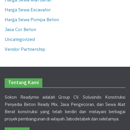
Harga Sewa Alat Berat
Harga Sewa Excavator
Harga Sewa Pompa Beton
Jasa Cor Beton
Uncategorized
Vendor Partnership
Tentang Kami
Sokon Readymix adalah Group CV. Solusindo Konstruksi
Penyedia Beton Ready Mix, Jasa Pengecoran, dan Sewa Alat
Berat konstruksi yang telah berdiri dan melayani berbagai
proyek pembangunan di wilayah Jabodetabek dan sekitarnya.