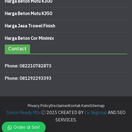
Harga Beton Mutu K300
Harga Beton Mutu K350
Harga Jasa Trowel Finish
Harga Beton Cor Minimix
Contact
Phone: 082210782873
Phone: 081292293393
Privacy Policy
Disclaimer
Kontak Kami
Sitemap
Sokon Ready MIx
2025 CREATED BY
Cv. Skgroup
AND SEO
SERVICES.
Order di Sini!