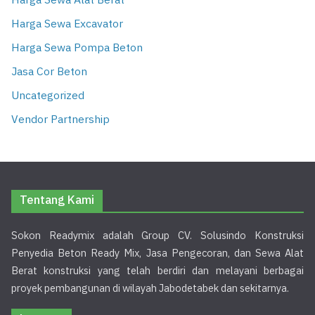
Harga Sewa Alat Berat
Harga Sewa Excavator
Harga Sewa Pompa Beton
Jasa Cor Beton
Uncategorized
Vendor Partnership
Tentang Kami
Sokon Readymix adalah Group CV. Solusindo Konstruksi
Penyedia Beton Ready Mix, Jasa Pengecoran, dan Sewa Alat
Berat konstruksi yang telah berdiri dan melayani berbagai
proyek pembangunan di wilayah Jabodetabek dan sekitarnya.