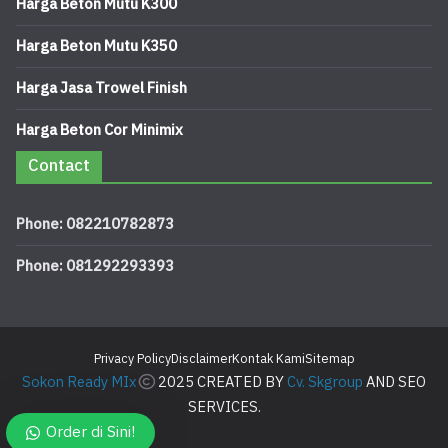
Harga Beton Mutu K300
Harga Beton Mutu K350
Harga Jasa Trowel Finish
Harga Beton Cor Minimix
Contact
Phone: 082210782873
Phone: 081292293393
Privacy Policy
Disclaimer
Kontak Kami
Sitemap
Sokon Ready MIx
2025 CREATED BY
Cv. Skgroup
AND SEO
SERVICES.
Order di Sini!