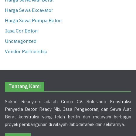
Harga Sewa Alat Berat
Harga Sewa Excavator
Harga Sewa Pompa Beton
Jasa Cor Beton
Uncategorized
Vendor Partnership
Tentang Kami
Sokon Readymix adalah Group CV. Solusindo Konstruksi
Penyedia Beton Ready Mix, Jasa Pengecoran, dan Sewa Alat
Berat konstruksi yang telah berdiri dan melayani berbagai
proyek pembangunan di wilayah Jabodetabek dan sekitarnya.