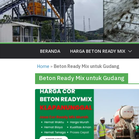
BERANDA
HARGA BETON READY MIX
Home
»
Beton Ready Mix untuk Gudang
Beton Ready Mix untuk Gudang