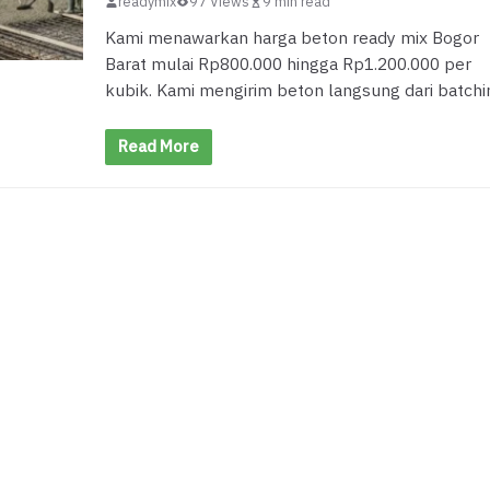
readymix
97 Views
9 min read
Kami menawarkan harga beton ready mix Bogor
Barat mulai Rp800.000 hingga Rp1.200.000 per
kubik. Kami mengirim beton langsung dari batchi
Read More