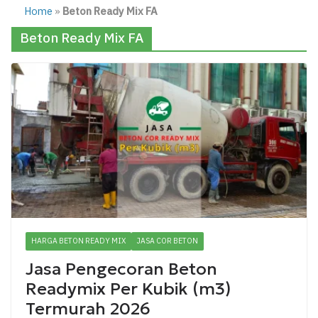
Home
»
Beton Ready Mix FA
Beton Ready Mix FA
HARGA BETON READY MIX
JASA COR BETON
Jasa Pengecoran Beton
Readymix Per Kubik (m3)
Termurah 2026