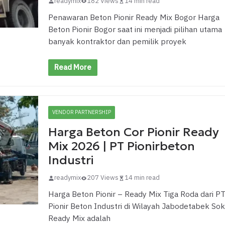
readymix
182 Views
14 min read
Penawaran Beton Pionir Ready Mix Bogor Harga
Beton Pionir Bogor saat ini menjadi pilihan utama
banyak kontraktor dan pemilik proyek
Read More
VENDOR PARTNERSHIP
Harga Beton Cor Pionir Ready
Mix 2026 | PT Pionirbeton
Industri
readymix
207 Views
14 min read
Harga Beton Pionir – Ready Mix Tiga Roda dari P
Pionir Beton Industri di Wilayah Jabodetabek So
Ready Mix adalah