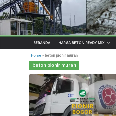
BERANDA
HARGA BETON READY MIX
Home
»
beton pionir murah
beton pionir murah