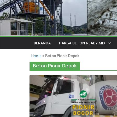
BERANDA
HARGA BETON READY MIX
Home
»
Beton Pionir Depok
Beton Pionir Depok