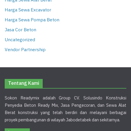
Harga Sewa Alat Berat
Harga Sewa Excavator
Harga Sewa Pompa Beton
Jasa Cor Beton
Uncategorized
Vendor Partnership
Tentang Kami
Sokon Readymix adalah Group CV. Solusindo Konstruksi
Penyedia Beton Ready Mix, Jasa Pengecoran, dan Sewa Alat
Berat konstruksi yang telah berdiri dan melayani berbagai
proyek pembangunan di wilayah Jabodetabek dan sekitarnya.