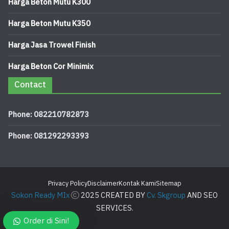
Harga Beton Mutu K300
Harga Beton Mutu K350
Harga Jasa Trowel Finish
Harga Beton Cor Minimix
Contact
Phone: 082210782873
Phone: 081292293393
Privacy Policy
Disclaimer
Kontak Kami
Sitemap
Sokon Ready MIx
2025 CREATED BY
Cv. Skgroup
AND SEO
SERVICES.
Order di Sini!