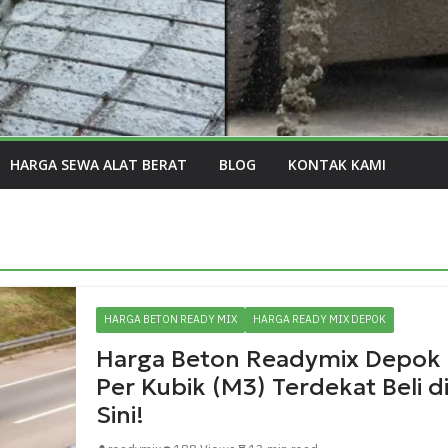
HARGA SEWA ALAT BERAT
BLOG
KONTAK KAMI
HARGA BETON READY MIX
HARGA READY MIX DEPOK
Harga Beton Readymix Depok
Per Kubik (M3) Terdekat Beli d
Sini!