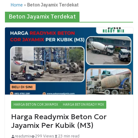
Home
»
Beton Jayamix Terdekat
Beton Jayamix Terdekat
HARGA BETON COR JAYAMIX
HARGA BETON READY MIX
Harga Readymix Beton Cor
Jayamix Per Kubik (M3)
readymix
299 Views
23 min read