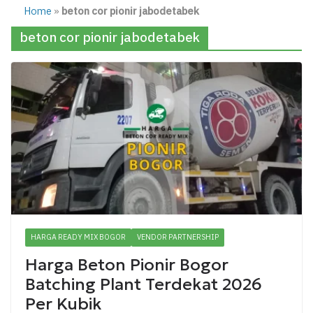
Home
»
beton cor pionir jabodetabek
beton cor pionir jabodetabek
HARGA READY MIX BOGOR
VENDOR PARTNERSHIP
Harga Beton Pionir Bogor
Batching Plant Terdekat 2026
Per Kubik