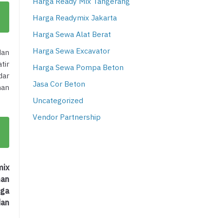
Harga Ready Mix Tangerang
Harga Readymix Jakarta
Harga Sewa Alat Berat
Harga Sewa Excavator
dan
tir
Harga Sewa Pompa Beton
dar
Jasa Cor Beton
han
Uncategorized
Vendor Partnership
mix
man
gga
dan