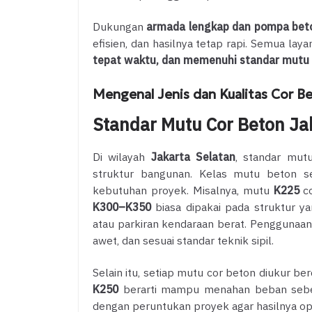
Dukungan
armada lengkap dan pompa beto
efisien, dan hasilnya tetap rapi. Semua la
tepat waktu, dan memenuhi standar mutu 
Mengenal Jenis dan Kualitas Cor Be
Standar Mutu Cor Beton Ja
Di wilayah
Jakarta Selatan
, standar mu
struktur bangunan. Kelas mutu beton s
kebutuhan proyek. Misalnya, mutu
K225
co
K300–K350
biasa dipakai pada struktur y
atau parkiran kendaraan berat. Penggunaa
awet, dan sesuai standar teknik sipil.
Selain itu, setiap mutu cor beton diukur b
K250
berarti mampu menahan beban sebesa
dengan peruntukan proyek agar hasilnya op