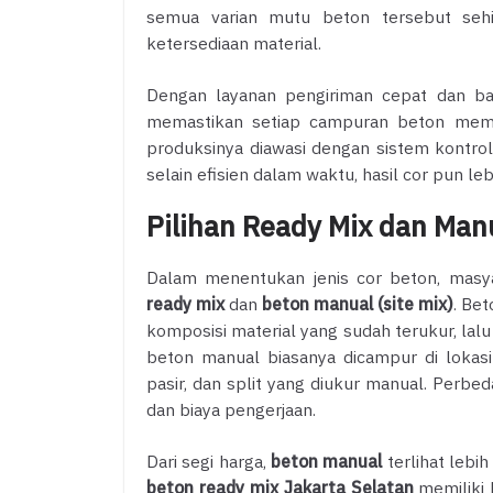
semua varian mutu beton tersebut sehi
ketersediaan material.
Dengan layanan pengiriman cepat dan ba
memastikan setiap campuran beton memili
produksinya diawasi dengan sistem kontrol 
selain efisien dalam waktu, hasil cor pun leb
Pilihan Ready Mix dan Manu
Dalam menentukan jenis cor beton, masyar
ready mix
dan
beton manual (site mix)
. Be
komposisi material yang sudah terukur, lalu
beton manual biasanya dicampur di loka
pasir, dan split yang diukur manual. Perbed
dan biaya pengerjaan.
Dari segi harga,
beton manual
terlihat lebi
beton ready mix Jakarta Selatan
memiliki h