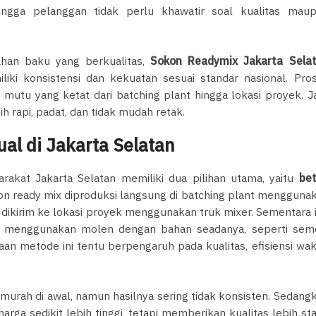
ngga pelanggan tidak perlu khawatir soal kualitas mau
han baku yang berkualitas,
Sokon Readymix Jakarta Sela
ki konsistensi dan kekuatan sesuai standar nasional. Pro
mutu yang ketat dari batching plant hingga lokasi proyek. Ja
ih rapi, padat, dan tidak mudah retak.
al di Jakarta Selatan
akat Jakarta Selatan memiliki dua pilihan utama, yaitu
be
ton ready mix diproduksi langsung di batching plant mengguna
 dikirim ke lokasi proyek menggunakan truk mixer. Sementara i
si menggunakan molen dengan bahan seadanya, seperti sem
aan metode ini tentu berpengaruh pada kualitas, efisiensi wak
h murah di awal, namun hasilnya sering tidak konsisten. Sedang
arga sedikit lebih tinggi, tetapi memberikan kualitas lebih sta