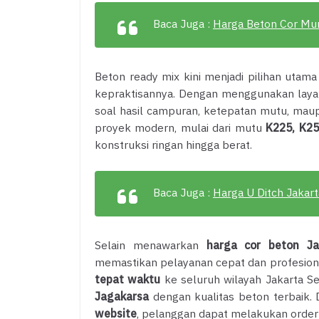
Baca Juga :
Harga Beton Cor Mu
Beton ready mix kini menjadi pilihan utam
kepraktisannya. Dengan menggunakan lay
soal hasil campuran, ketepatan mutu, mau
proyek modern, mulai dari mutu
K225, K25
konstruksi ringan hingga berat.
Baca Juga :
Harga U Ditch Jakart
Selain menawarkan
harga cor beton Ja
memastikan pelayanan cepat dan profesion
tepat waktu
ke seluruh wilayah Jakarta S
Jagakarsa
dengan kualitas beton terbaik
website
, pelanggan dapat melakukan order