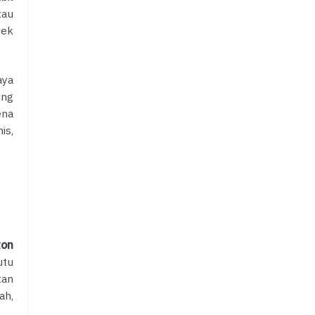
tau
yek
aya
ung
ena
is,
ton
utu
tan
ah,