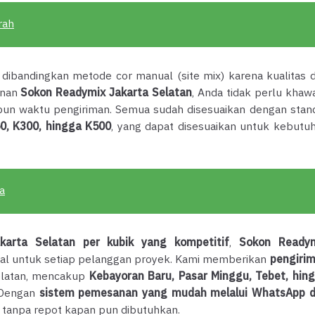
rah
a dibandingkan metode cor manual (site mix) karena kualitas 
anan
Sokon Readymix Jakarta Selatan
, Anda tidak perlu khawa
pun waktu pengiriman. Semua sudah disesuaikan dengan stan
0, K300, hingga K500
, yang dapat disesuaikan untuk kebutu
a
karta Selatan per kubik yang kompetitif
,
Sokon Ready
al untuk setiap pelanggan proyek. Kami memberikan
pengiri
elatan, mencakup
Kebayoran Baru, Pasar Minggu, Tebet, hin
. Dengan
sistem pemesanan yang mudah melalui WhatsApp 
 tanpa repot kapan pun dibutuhkan.