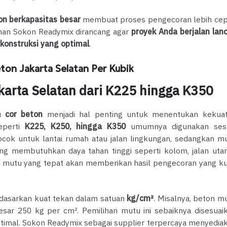
n berkapasitas besar
membuat proses pengecoran lebih cep
yanan Sokon Readymix dirancang agar
proyek Anda berjalan lanc
konstruksi yang optimal
.
ton Jakarta Selatan Per Kubik
karta Selatan dari K225 hingga K350
tu
cor beton
menjadi hal penting untuk menentukan kekua
eperti
K225, K250, hingga K350
umumnya digunakan ses
cok untuk lantai rumah atau jalan lingkungan, sedangkan m
ang membutuhkan daya tahan tinggi seperti kolom, jalan uta
n mutu yang tepat akan memberikan hasil pengecoran yang ku
erdasarkan kuat tekan dalam satuan
kg/cm²
. Misalnya, beton m
r 250 kg per cm². Pemilihan mutu ini sebaiknya disesuai
timal. Sokon Readymix sebagai supplier terpercaya menyedia