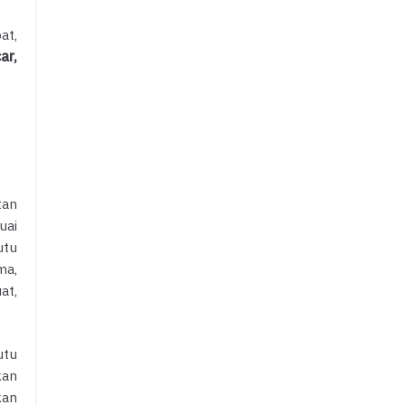
at,
ar,
tan
uai
utu
ma,
at,
utu
kan
kan