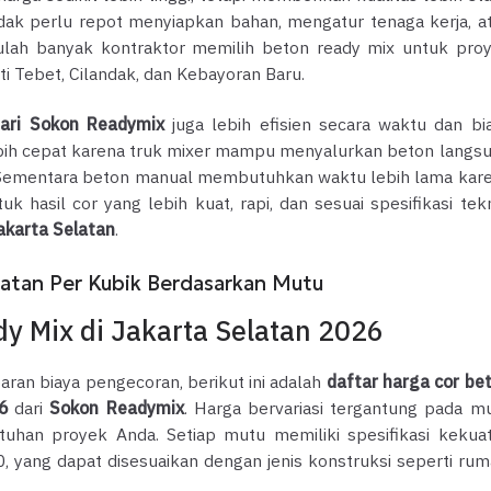
dak perlu repot menyiapkan bahan, mengatur tenaga kerja, a
itulah banyak kontraktor memilih beton ready mix untuk pro
i Tebet, Cilandak, dan Kebayoran Baru.
dari Sokon Readymix
juga lebih efisien secara waktu dan bi
ebih cepat karena truk mixer mampu menyalurkan beton langs
Sementara beton manual membutuhkan waktu lebih lama kar
 hasil cor yang lebih kuat, rapi, dan sesuai spesifikasi tekn
akarta Selatan
.
latan Per Kubik Berdasarkan Mutu
y Mix di Jakarta Selatan 2026
n biaya pengecoran, berikut ini adalah
daftar harga cor be
6
dari
Sokon Readymix
. Harga bervariasi tergantung pada m
tuhan proyek Anda. Setiap mutu memiliki spesifikasi kekua
, yang dapat disesuaikan dengan jenis konstruksi seperti rum