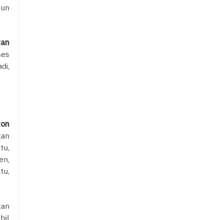
pun
tan
ses
di,
ton
kan
tu,
en,
tu,
kan
bil