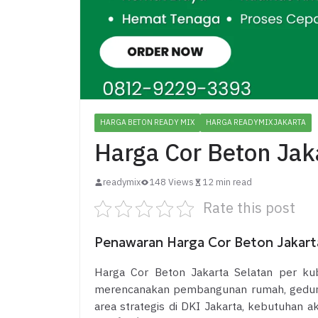
HARGA BETON READY MIX
HARGA READYMIX JAKARTA
Harga Cor Beton Jak
readymix
148 Views
12 min read
Rate this post
Penawaran Harga Cor Beton Jakarta
Harga Cor Beton Jakarta Selatan per kub
merencanakan pembangunan rumah, gedung, j
area strategis di DKI Jakarta, kebutuhan 