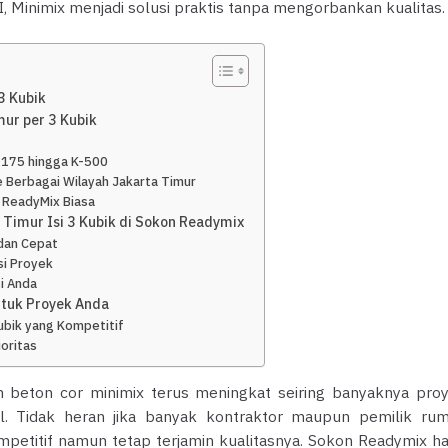
 Minimix menjadi solusi praktis tanpa mengorbankan kualitas.
3 Kubik
mur per 3 Kubik
K-175 hingga K-500
e Berbagai Wilayah Jakarta Timur
 ReadyMix Biasa
Timur Isi 3 Kubik di Sokon Readymix
dan Cepat
si Proyek
i Anda
ntuk Proyek Anda
ubik yang Kompetitif
ioritas
n beton cor minimix terus meningkat seiring banyaknya pro
. Tidak heran jika banyak kontraktor maupun pemilik ru
petitif namun tetap terjamin kualitasnya. Sokon Readymix ha