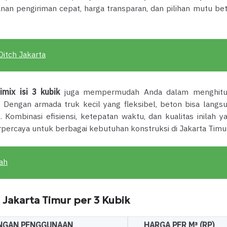
an pengiriman cepat, harga transparan, dan pilihan mutu be
Ditch Jakarta
imix isi 3 kubik
juga mempermudah Anda dalam menghit
 Dengan armada truk kecil yang fleksibel, beton bisa langs
 Kombinasi efisiensi, ketepatan waktu, dan kualitas inilah y
ercaya untuk berbagai kebutuhan konstruksi di Jakarta Timur
ah
 Jakarta Timur per 3 Kubik
NGAN PENGGUNAAN
HARGA PER M³ (RP)