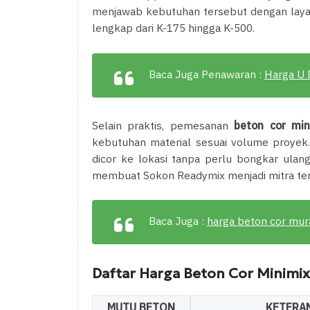
menjawab kebutuhan tersebut dengan layan
lengkap dari K-175 hingga K-500.
Baca Juga Penawaran :
Harga U 
Selain praktis, pemesanan
beton cor min
kebutuhan material sesuai volume proyek.
dicor ke lokasi tanpa perlu bongkar ulang.
membuat Sokon Readymix menjadi mitra terp
Baca Juga :
harga beton cor mur
Daftar Harga Beton Cor Minimix
MUTU BETON
KETERA