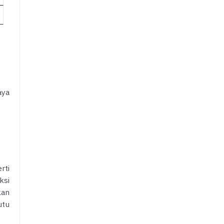
aya
rti
ksi
kan
tu