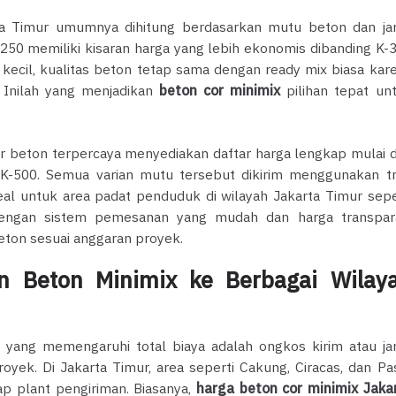
rta Timur umumnya dihitung berdasarkan mutu beton dan ja
-250 memiliki kisaran harga yang lebih ekonomis dibanding K-
h kecil, kualitas beton tetap sama dengan ready mix biasa kar
. Inilah yang menjadikan
beton cor minimix
pilihan tepat un
r beton terpercaya menyediakan daftar harga lengkap mulai d
a K-500. Semua varian mutu tersebut dikirim menggunakan t
deal untuk area padat penduduk di wilayah Jakarta Timur sepe
Dengan sistem pemesanan yang mudah dan harga transpar
ton sesuai anggaran proyek.
an Beton Minimix ke Berbagai Wilay
n yang memengaruhi total biaya adalah ongkos kirim atau ja
royek. Di Jakarta Timur, area seperti Cakung, Ciracas, dan Pa
ap plant pengiriman. Biasanya,
harga beton cor minimix Jaka