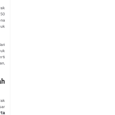
rak
350
ena
tuk
ari
ruk
rti
an,
ah
rak
sar
rta